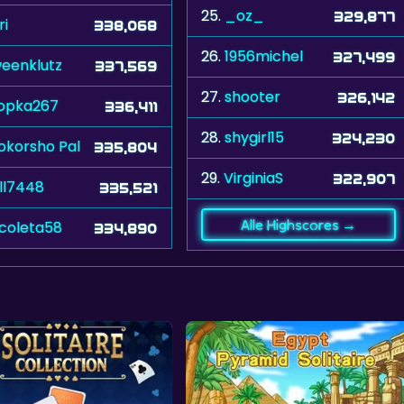
25.
_oz_
329,877
ri
338,068
26.
1956michel
327,499
eenklutz
337,569
27.
shooter
326,142
opka267
336,411
28.
shygirl15
324,230
okorsho Pal
335,804
29.
VirginiaS
322,907
ll7448
335,521
Alle Highscores →
icoleta58
334,890