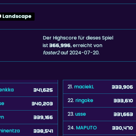
Landscape
Der Highscore für dieses Spiel
ist
, erreicht von
366,996
faster2
auf 2024-07-20.
21.
maciekL
333,906
lenkka
341,625
22.
ringoke
333,610
ise
340,203
23.
usse
331,663
vn
339,166
24.
MAPUTO
330,470
inentza
338,541