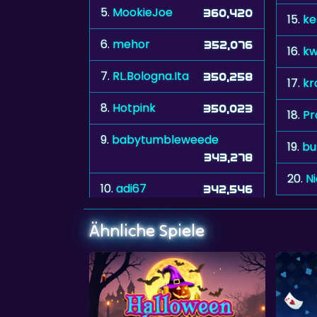
5.
MookieJoe
360,420
15.
ke
6.
mehor
352,076
16.
kw
7.
RL.Bologna.Ita
350,258
17.
kr
8.
Hotpink
350,023
18.
Pr
9.
babytumbleweede
19.
bu
343,278
20.
N
10.
adi67
342,546
Ähnliche Spiele