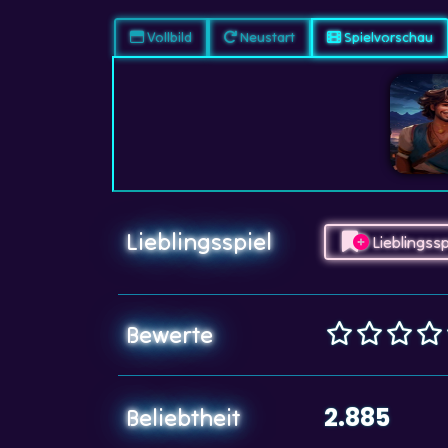
Vollbild
Neustart
Spielvorschau
Lieblingsspiel
Lieblingssp
Bewerte
2.885
Beliebtheit