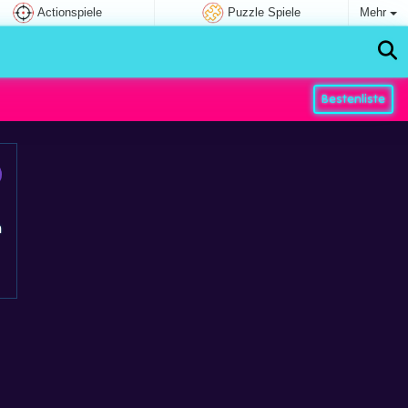
Actionspiele
Puzzle Spiele
Mehr
Bestenliste
n