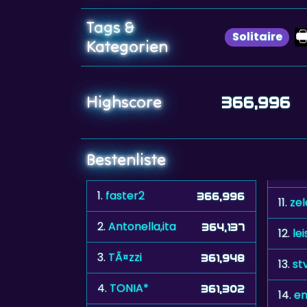
Tags &
Solitaire
Kategorien
Highscore
366,996
Bestenliste
1.
faster2
366,996
11.
ze
2.
Antonella,ita
364,137
12.
le
3.
TÃ¤zzi
361,948
13.
st
4.
TONIA*
361,302
14.
em