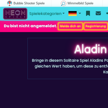
Bubble Shooter Spiele
Wimmelbild Spiele
Spielekategorien
Du bist nicht angemeldet.
Melde dich an
Registrierung
Aladin 
Bringe in diesem Solitaire Spiel Aladins 
gleichen Wert haben, um diese zu entfe
Ka