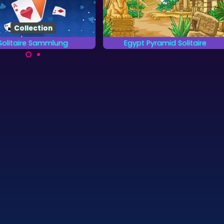
Collection
Solitaire Sammlung
Egypt Pyramid Solitaire
ele die 13 verschiedenen
Klassisches Pyramid Solitaire
Kartenspiele.
Spiel im Alten Ägypten.