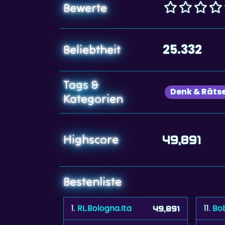
Bewerte
25.332
Beliebtheit
Tags &
Denk & Rätse
Kategorien
Highscore
49,891
Bestenliste
1.
RL.Bologna.Ita
11.
Bo
49,891