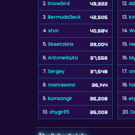
2.
Snowbird
12.
dd
43,322
3.
Bermuda3eck
13.
ka
42,505
4.
stvn
14.
W
40,684
5.
Skeetokins
15.
He
39,004
6.
Antonella,ita
16.
My
37,556
7.
Sergey
17.
om
37,548
8.
manresano
18.
ha
36,144
9.
kumsangir
19.
e
35,208
10.
shygirl15
20.
D
35,003