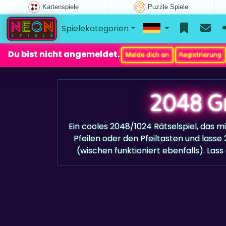
Kartenspiele
Puzzle Spiele
Spielekategorien
Du bist nicht angemeldet.
Melde dich an
Registrierung
2048 G
Ein cooles 2048/1024 Rätselspiel, das m
Pfeilen oder den Pfeiltasten und lasse 2
(wischen funktioniert ebenfalls). Lass