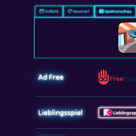
Vollbild
Neustart
Spielvorschau
Ad Free
Lieblingsspiel
Lieblingssp