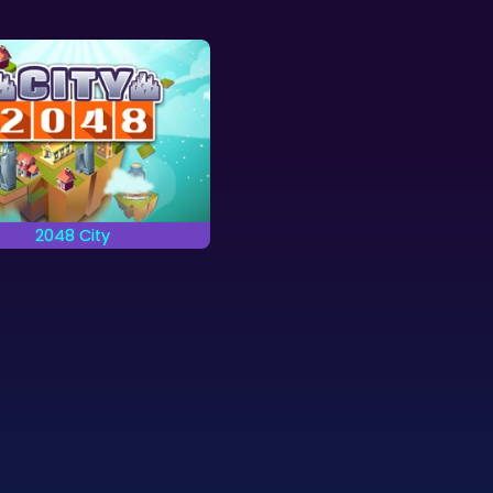
2048 City
se gleiche Gebäude sich
hren, um sie wachsen zu
lassen.