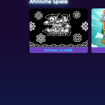
Ähnliche Spiele
Schwarz zu Weiß
Kombiniere 2 gleiche Bilder,
Las
um sie komplexer werden zu
berü
lassen.