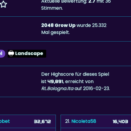
Aktuelle Bewertung:
2.7
mit 36
Stimmen.
2048 Grow Up
wurde 25.332
Mal gespielt.
l
Landscape
Der Highscore für dieses Spiel
ist
, erreicht von
49,891
RL.Bologna.Ita
auf 2016-02-23.
bbet
21.
Nicoleta58
32,672
16,403