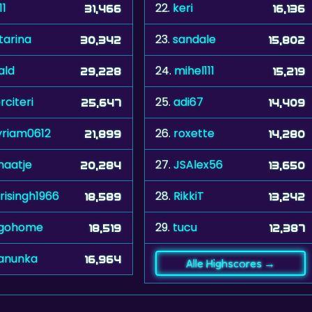
11
22.
keri
31,466
16,136
tarina
23.
sandale
30,342
15,802
ald
24.
mihel111
29,228
15,219
rciteri
25.
adi67
25,647
14,409
riam0612
26.
roxette
21,899
14,280
aatje
27.
JSAlex56
20,284
13,650
risingh1966
28.
RikkiT
18,589
13,242
tgohome
29.
tucu
18,519
12,387
anunka
16,964
Alle Highscores →