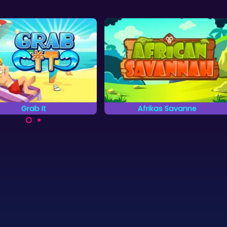
Grab It
Afrikas Savanne
Schnappe paarweise
Rette die Tier in Afrikas
Spielsteine.
Savanne.