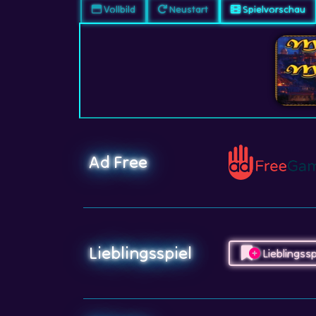
Vollbild
Neustart
Spielvorschau
Ad Free
Lieblingsspiel
Lieblingssp