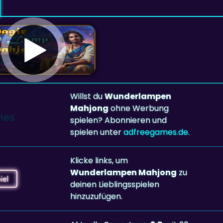
Willst du
Wunderlampen
Mahjong
ohne Werbung
spielen? Abonnieren und
spielen unter
adfreegames.de
.
Klicke links, um
Wunderlampen Mahjong
zu
iel
deinen Lieblingsspielen
hinzuzufügen.