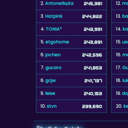
2.
Antonella,ita
12.
ma
245,381
3.
Hotpink
13.
ba
244,822
4.
TONIA*
14.
ka
243,991
5.
etgohome
15.
us
243,891
6.
jochen
16.
m
242,596
7.
gucaro
17.
G
241,853
8.
gcjw
18.
lu
241,737
9.
leise
19.
do
240,153
10.
stvn
20.
ke
239,690