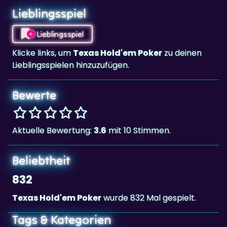
Lieblingsspiel
Klicke links, um
Texas Hold'em Poker
zu deinen
Lieblingsspielen hinzuzufügen.
Bewerte
Aktuelle Bewertung:
3.6
mit 10 Stimmen.
Beliebtheit
832
Texas Hold'em Poker
wurde 832 Mal gespielt.
Tags & Kategorien
Kein Zeitlimit
Klassisch
Solitaire