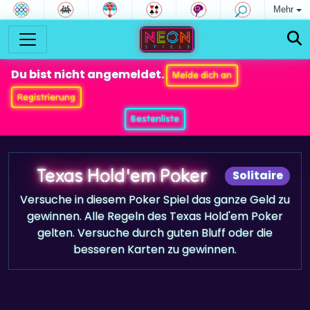
Mehr
Du bist nicht angemeldet.
Melde dich an
Registrierung
Bestenliste
Texas Hold'em Poker
Solitaire
Versuche in diesem Poker Spiel das ganze Geld zu
gewinnen. Alle Regeln des Texas Hold'em Poker
gelten. Versuche durch guten Bluff oder die
besseren Karten zu gewinnen.