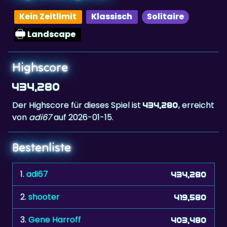
Landscape
Highscore
434,280
Der Highscore für dieses Spiel ist
, erreicht
434,280
von
adi67
auf 2026-01-15.
Bestenliste
1.
adi67
434,280
2.
shooter
419,580
3.
Gene Harroff
403,480
4.
kropka267
399,280