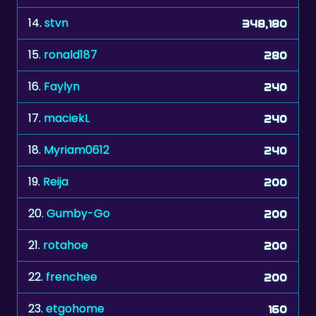
15.
ronald187
280
16.
Faylyn
240
17.
maciekL
240
18.
Myriam0612
240
19.
Reija
200
20.
Gumby-Go
200
21.
rotahoe
200
22.
frenchee
200
23.
etgohome
160
24.
Tommy63
160