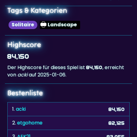
Solitaire
Landscape
Highscore
84,150
Der Highscore für dieses Spiel ist
, erreicht
84,150
von
acki
auf 2025-01-06.
Bestenliste
1.
acki
84,150
2.
etgohome
82,125
3.
AEK21
82,055
4.
The Don xxx
82,000