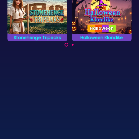
Halloween
Collection
Halloween Klondike
Solitaire Sammlung
Klondike Solitaire
Spiele die 13
Spiel für Halloween.
verschiedenen
Kartenspiele.
©
Zygomatic
2026