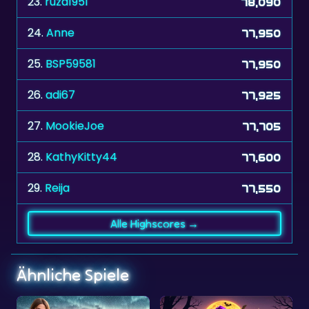
25.
BSP59581
77,950
26.
adi67
77,925
27.
MookieJoe
77,705
28.
KathyKitty44
77,600
29.
Reija
77,550
Alle Highscores →
Ähnliche Spiele