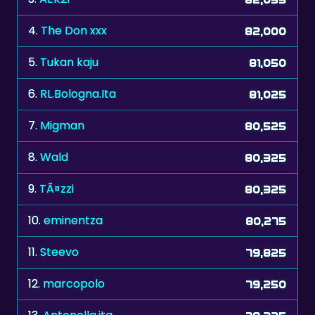
5.
Tukan kaju
81,050
6.
RL.Bologna.Ita
81,025
7.
Migman
80,525
8.
Wald
80,325
9.
TÃ¤zzi
80,325
10.
eminentza
80,275
11.
Steevo
79,825
12.
marcopolo
79,250
13.
Antonella,ita
79,225
14.
langerik
79,020