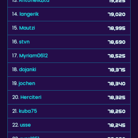
15.
Mautzi
78,995
16.
stvn
78,690
17.
Myriam0612
78,525
18.
dojanki
78,375
19.
jochen
78,340
20.
Herciteri
78,325
21.
kuba75
78,250
22.
usse
78,245
23.
ruza1951
78,090
24.
Anne
77,950