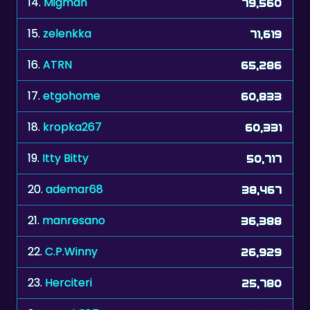
14.
Migman
79,560
15.
zelenkka
71,619
16.
ATRN
65,286
17.
etgohome
60,833
18.
kropka267
60,331
19.
Itty Bitty
50,717
20.
ademar68
38,467
21.
manresano
36,388
22.
C.P.Winny
26,929
23.
Herciteri
25,780