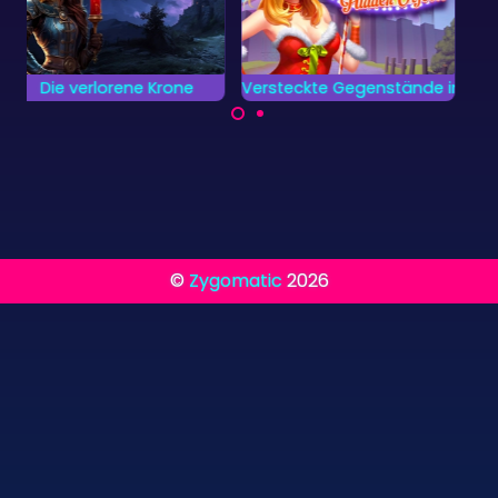
Versteckte Gegenstände im Zirkus
Weltstädte
Entdecke die größten
Finde so schnell wie
Städte der Welt.
möglich alle
versteckten Objekte
im Zirkus.
©
Zygomatic
2026