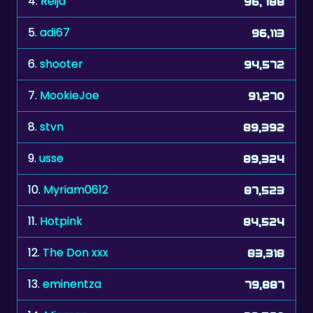
4.
Reija
96,788
5.
adi67
96,113
6.
shooter
94,572
7.
MookieJoe
91,270
8.
stvn
89,392
9.
usse
89,324
10.
Myriam0612
87,523
11.
Hotpink
84,524
12.
The Don xxx
83,318
13.
eminentza
79,887