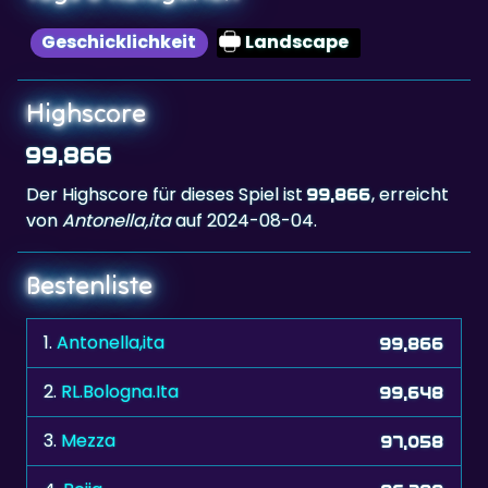
Geschicklichkeit
Landscape
Highscore
99,866
Der Highscore für dieses Spiel ist
, erreicht
99,866
von
Antonella,ita
auf 2024-08-04.
Bestenliste
1.
Antonella,ita
99,866
2.
RL.Bologna.Ita
99,648
3.
Mezza
97,058