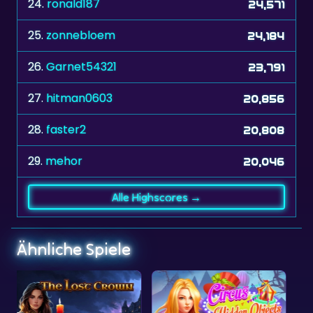
24.
ronald187
24,571
25.
zonnebloem
24,184
26.
Garnet54321
23,791
27.
hitman0603
20,856
28.
faster2
20,808
29.
mehor
20,046
Alle Highscores →
Ähnliche Spiele