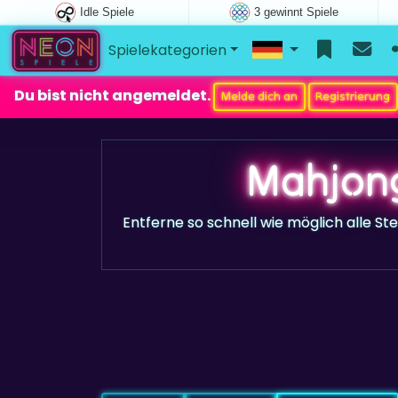
Idle Spiele
3 gewinnt Spiele
Spielekategorien
Du bist nicht angemeldet.
Melde dich an
Registrierung
Mahjon
Entferne so schnell wie möglich alle S