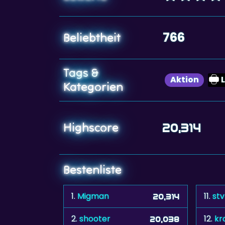
766
Beliebtheit
Tags &
Aktion
Kategorien
Highscore
20,314
Bestenliste
1.
Migman
11.
st
20,314
2.
shooter
12.
kr
20,038