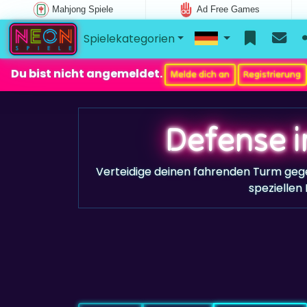
Mahjong Spiele
Ad Free Games
Spielekategorien
Du bist nicht angemeldet.
Melde dich an
Registrierung
Defense i
Verteidige deinen fahrenden Turm gegen
speziellen