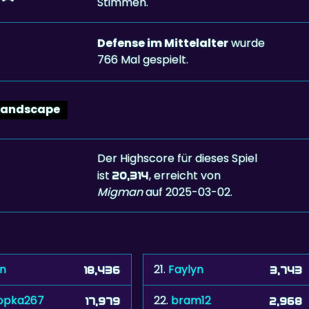
Stimmen.
Defense im Mittelalter
wurde
766 Mal gespielt.
Landscape
Der Highscore für dieses Spiel
ist
, erreicht von
20,314
Migman
auf 2025-03-02.
vn
21.
Faylyn
18,436
3,743
opka267
22.
bram12
17,979
2,968