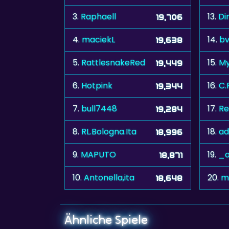
3.
Raphaell
13.
Di
19,706
4.
maciekL
14.
b
19,638
5.
RattlesnakeRed
15.
My
19,449
6.
Hotpink
16.
C.
19,344
7.
bull7448
17.
Re
19,284
8.
RL.Bologna.Ita
18.
ad
18,996
9.
MAPUTO
19.
_
18,871
10.
Antonella,ita
20.
m
18,648
Ähnliche Spiele