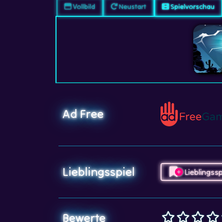
Vollbild
Neustart
Spielvorschau
Ad Free
Lieblingsspiel
Lieblingssp
Bewerte