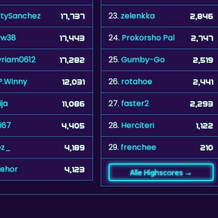
rtySanchez
23.
zelenkka
17,737
2,846
vw38
24.
Prokorsho Pal
17,443
2,747
riam0612
25.
Gumby-Go
17,282
2,519
P.Winny
26.
rotahoe
12,031
2,441
ija
27.
faster2
11,086
2,293
i67
28.
Herciteri
4,405
1,122
oz_
29.
frenchee
4,189
210
ehor
4,123
Alle Highscores →