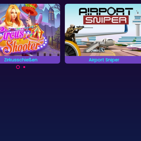
Airport Sniper
Das Palasthotel
Triff alle Ziele so schnell du
Kannst du alle versteck
kannst.
Gegenstände im Palasth
finden?