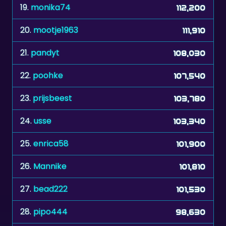
20.
mootje1963
111,910
21.
pandyt
108,030
22.
poohke
107,540
23.
prijsbeest
103,780
24.
usse
103,340
25.
enrica58
101,900
26.
Mannike
101,810
27.
bead222
101,530
28.
pipo444
98,630
29.
Mautzi
97,440