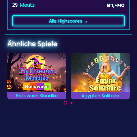
Alle Highscores →
Ähnliche Spiele
Ägypten Solitaire
Egypt Pyramid Solitaire
Viel Spaß bei 100
Klassisches Pyramid
Leveln Solitaire im
Solitaire Spiel im Alten
Alten Ägypten.
Ägypten.
©
Zygomatic
2026