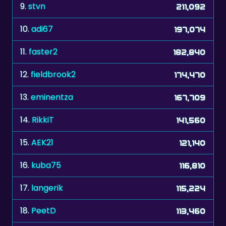
10.
adi67
197,074
11.
faster2
182,840
12.
fieldbrook2
174,470
13.
eminentza
167,709
14.
RikkiT
141,560
15.
AEK21
121,140
16.
kuba75
116,810
17.
langerik
115,224
18.
PeetD
113,460
19.
monika74
112,200