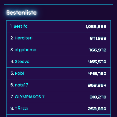
1.
Bertlfc
1,055,233
2.
Herciteri
871,928
3.
etgohome
766,972
4.
Steevo
465,570
5.
Robi
448,780
6.
natu17
363,364
7.
OLYMPIAKOS 7
318,270
8.
TÃ¤zzi
253,830
9.
stvn
211,092