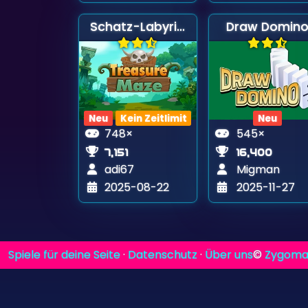
Schatz-Labyrinth
Draw Domin
Neu
Kein Zeitlimit
Neu
748×
545×
7,151
16,400
adi67
Migman
2025-08-22
2025-11-27
Spiele für deine Seite
·
Datenschutz
·
Über uns
©
Zygoma