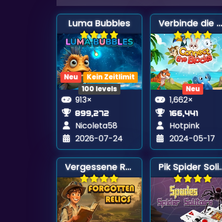
Luma Bubbles
Verbinde die Blöc
Neu
Kein Zeitlimit
100 levels
Neu
913×
1,662×
899,272
166,441
Nicoleta58
Hotpink
2026-07-24
2024-05-17
Vergessene Relikte
Pik Spider