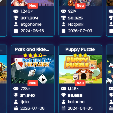
Neu
Neu
1,246×
921×
307,304
50,025
etgohome
Hotpink
2024-06-15
2026-07-03
i Versteckte Objekte
Park and Ride Solitaire
Puppy Puzzle
Neu
Neu
728×
1,148×
27,540
39,658
lijdia
katarina
2026-07-08
2024-04-05