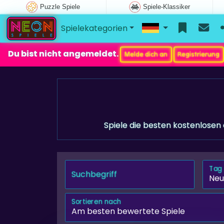
Puzzle Spiele
Spiele-Klassiker
Spielekategorien
Du bist nicht angemeldet.
Melde dich an
Registrierung
Spiele die besten kostenlosen 
Tag
Suchbegriff
Sortieren nach