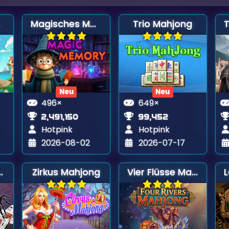
ke
Magisches Memory
Trio Mahjong
Neu
Neu
496×
649×
2,491,150
99,452
Hotpink
Hotpink
2026-08-02
2026-07-17
 Solitaire
Zirkus Mahjong
Vier Flüsse Mahjong