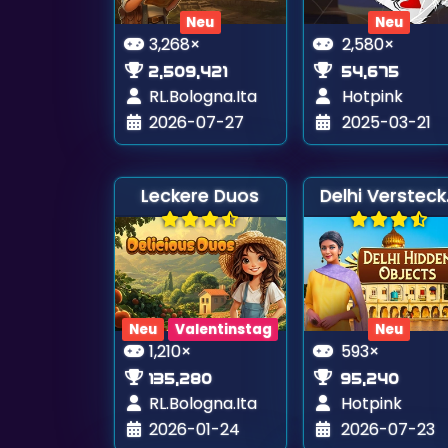
Neu
Neu
3,268×
2,580×
2,509,421
54,675
RL.Bologna.Ita
Hotpink
2026-07-27
2025-03-21
Leckere Duos
Delh
Neu
Valentinstag
Neu
1,210×
593×
135,280
95,240
RL.Bologna.Ita
Hotpink
2026-01-24
2026-07-23