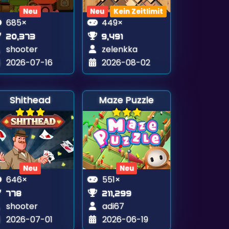
Neu
Neu
Kein Zeitlimit
685×
449×
20,373
9,491
shooter
zelenkka
2026-07-16
2026-08-02
Shithead
Maze Puzzle
Neu
Neu
646×
551×
778
211,299
shooter
adi67
2026-07-01
2026-06-19