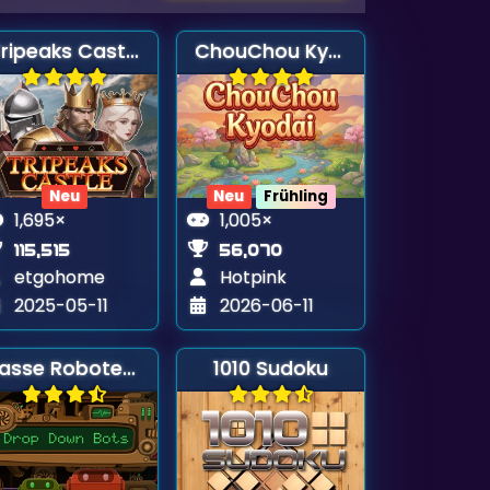
Tripeaks Castle
ChouChou Kyodai
Neu
Neu
Frühling
1,695×
1,005×
115,515
56,070
etgohome
Hotpink
2025-05-11
2026-06-11
Lasse Roboter fallen
1010 Sudoku